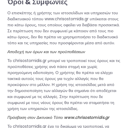
Όροι & Συμφωνίες
Ο επισκέπτης ή χρήστης των ιστοσελίδων και υπηρεσιών του
διαδικτυακού τόπου www.chrisostomidis.gr υπόκειται στους
πιο κάτω όρους, τους οποίους οφείλει να διαβάσει προσεκτικά.
Σε περίπτωση που δεν συμφωνεί με κάποιον από τους πιο
κάτω όρους, δεν θα πρέπει να χρησιμοποιήσει το διαδικτυακό
τόπο και τις υπηρεσίες που προσφέρονται μέσα από αυτόν.
Αποδοχή των όρων και των προϋποθέσεων
Το chrisostomidis.gr μπορεί να τροποποιεί τους όρους και τις
προϋποθέσεις χρήσης ανά πάσα στιγμή και χωρίς
προηγούμενη ειδοποίηση. Ο χρήστης θα πρέπει να ελέγχει
τακτικά αυτούς τους όρους για τυχόν αλλαγές που θα
προκύψουν στο μέλλον. Η χρήση της ιστοσελίδας μετά από
την δημοσιοποίηση των αλλαγών θα σημαίνει ότι αποδέχεται
και συμφωνεί με τις αλλαγές. Στην περίπτωση που δε
συμφωνεί με τους νέους όρους θα πρέπει να σταματήσει τη
χρήση των υπηρεσιών της ιστοσελίδας.
Πρόσβαση στον Δικτυακό Τόπο www.chrisostomidis.gr
Το chrisostomidis.gr έχει το δικαίωμα να τροποποιεί, να