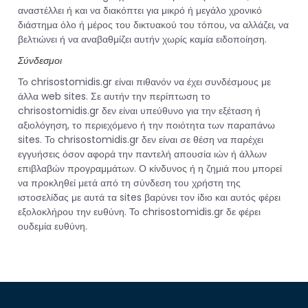
αναστέλλει ή και να διακόπτει για μικρό ή μεγάλο χρονικό
διάστημα όλο ή μέρος του δικτυακού του τόπου, να αλλάζει, να
βελτιώνει ή να αναβαθμίζει αυτήν χωρίς καμία ειδοποίηση.
Σύνδεσμοι
Το chrisostomidis.gr είναι πιθανόν να έχει συνδέσμους με
άλλα web sites. Σε αυτήν την περίπτωση το
chrisostomidis.gr δεν είναι υπεύθυνο για την εξέταση ή
αξιολόγηση, το περιεχόμενο ή την ποιότητα των παραπάνω
sites. Το chrisostomidis.gr δεν είναι σε θέση να παρέχει
εγγυήσεις όσον αφορά την παντελή απουσία ιών ή άλλων
επιβλαβών προγραμμάτων. Ο κίνδυνος ή η ζημιά που μπορεί
να προκληθεί μετά από τη σύνδεση του χρήστη της
ιστοσελίδας με αυτά τα sites βαρύνει τον ίδιο και αυτός φέρει
εξολοκλήρου την ευθύνη. Το chrisostomidis.gr δε φέρει
ουδεμία ευθύνη.